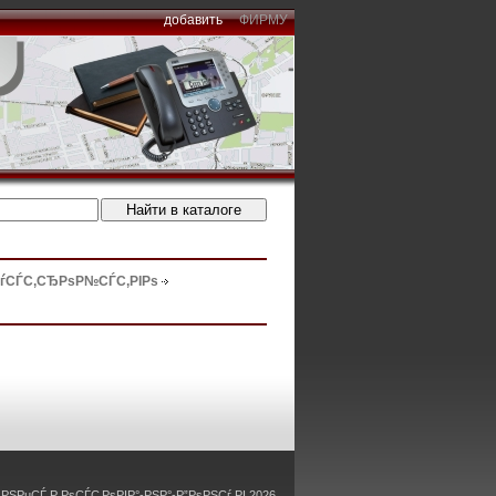
добавить
ФИРМУ
СѓСЃС‚СЂРѕР№СЃС‚РІРѕ
РЅРµСЃ Р РѕСЃС‚РѕРІР°-РЅР°-Р”РѕРЅСѓ РІ 2026