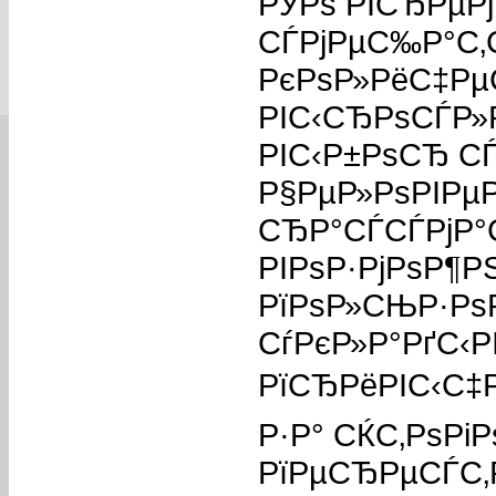
РЎРѕ РІСЂРµР
СЃРјРµС‰Р°С‚С
РєРѕР»РёС‡РµС
РІС‹СЂРѕСЃР»Р
РІС‹Р±РѕСЂ С
Р§РµР»РѕРІРµ
СЂР°СЃСЃРјР°
РІРѕР·РјРѕР¶Р
РїРѕР»СЊР·РѕР
СѓРєР»Р°РґС‹Р
РїСЂРёРІС‹С‡
Р·Р° СЌС‚РѕРіР
РїРµСЂРµСЃС‚