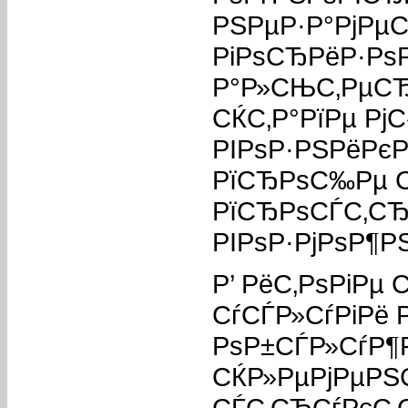
РЅРµР·Р°РјРµС
РіРѕСЂРёР·РѕР
Р°Р»СЊС‚РµСЂ
СЌС‚Р°РїРµ Рј
РІРѕР·РЅРёРєР
РїСЂРѕС‰Рµ С
РїСЂРѕСЃС‚СЂ
РІРѕР·РјРѕР¶Р
Р’ РёС‚РѕРіРµ
СѓСЃР»СѓРіРё
РѕР±СЃР»СѓР¶
СЌР»РµРјРµРЅ
СЃС‚СЂСѓРєС‚