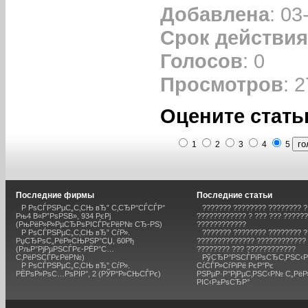
Добавлена
: 03
Срок действия
Голосов
: 0
Просмотров
: 
Оцените стать
1
2
3
4
5
Последние фирмы
Последние статьи
Р РѕСЃРЅРµС„С‚СЊ вЂ” С‚СЂР°СЃСЃР°
??????? ???????? ???????? ?
Рњ4 В«Р”РѕРЅВ», 934 РєРј
???????????? ? ??? ??? ?????
(РњРёР»Р»РµСЂРѕРІСЃРєРёР№ СЂ-РЅ)
????????????
Р РѕСЃРЅРµС„С‚СЊ вЂ” СѓР».
??????? ???????? ???????? ?
РџСЂРѕС„РёР»СЊРЅР°СЏ, 60Рђ
?????????????? ???????????? 
(РљР°РјРµРЅСЃРє-РЁР°С…
???????? ??? ????????????
С‚РёРЅСЃРєРёР№)
РўСЂР°РЅСЃРїРѕСЂС‚РЅС‹Р
Р РѕСЃРЅРµС„С‚СЊ вЂ” СѓР».
СѓСЃР»СѓРіРё РєР°Рє
РЁРѕР»РѕС…РѕРІР°, 2 (РЎР°Р»СЊСЃРє)
РЅРµР·Р°РјРµС‚РЅС‹Р№ С„Рё
РІС‹Р±РѕСЂР°