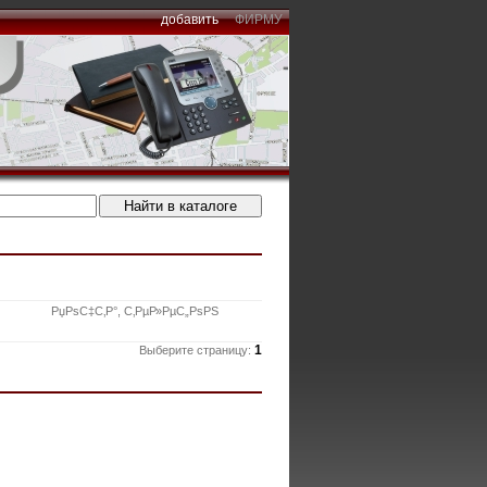
добавить
ФИРМУ
РџРѕС‡С‚Р°, С‚РµР»РµС„РѕРЅ
1
Выберите страницу: