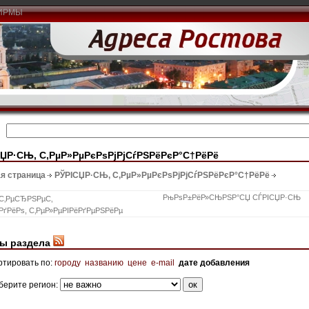
ИРМЫ
ЏР·СЊ, С‚РµР»РµРєРѕРјРјСѓРЅРёРєР°С†РёРё
я страница
РЎРІСЏР·СЊ, С‚РµР»РµРєРѕРјРјСѓРЅРёРєР°С†РёРё
РњРѕР±РёР»СЊРЅР°СЏ СЃРІСЏР·СЊ
ЅС‚РµСЂРЅРµС‚
°РґРёРѕ, С‚РµР»РµРІРёРґРµРЅРёРµ
ы раздела
ртировать по:
городу
названию
цене
e-mail
дате добавления
берите регион: