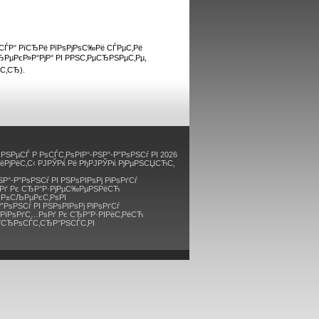
µСЃР° РїСЂРё РїРѕРјРѕС‰Рё СЃРµС‚Рё
РµРєР»Р°РјР° РІ РРЅС‚РµСЂРЅРµС‚Рµ,
С‚СЂ).
РЅРµСЃ Р РѕСЃС‚РѕРІР°-РЅР°-Р”РѕРЅСѓ РІ 2026
РёРјРёС‚С‹ РЈРЎРќ Рё РђРЈРЎРќ РјРµРЅСЏСЋС‚
ЅР°-Р”РѕРЅСѓ РІ РЅРѕРІРѕРј РіРѕРґСѓ
Рґ Рє СЂР°Р·РјРµС‰РµРЅРёСЋ
ѕР±СЉРµРєС‚РѕРІ
”РѕРЅСѓ РІ РЅРѕРІРѕРј РіРѕРґСѓ
 РїРѕРґС…РѕРґ Рє СЂР°Р·РІРёС‚РёСЋ
їСЂРѕСЃС‚СЂР°РЅСЃС‚РІ