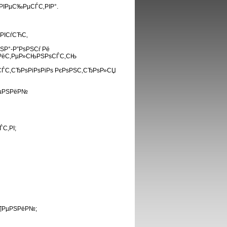
РІРµС‰РµСЃС‚РІР°.
‚РІСѓСЋС‚
ЅР°-Р”РѕРЅСѓ Рё
ІРёС‚РµР»СЊРЅРѕСЃС‚СЊ
 СЃС‚СЂРѕРіРѕРіРѕ РєРѕРЅС‚СЂРѕР»СЏ
РµРЅРёР№
С‚РІ;
Р¶РµРЅРёР№;