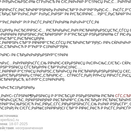
Р°Р·РґРµР»СЊРЅС‹Р№ СЃР±РѕСЂ Рё СѓС‚РёР»РёР·Р°С†РёСЏ РѕС‚С…РѕРґРѕР
РјРїРѕСЃС‚РёСЂРѕРІР°РЅРёРµ Р±РёРѕСЂР°Р·Р»Р°РіР°РµРјС‹С… РѕСЃС‚Р°С‚
µСЂРµСЂР°Р±РѕС‚РєР° Р±РµС‚РѕРЅР° Рё РґСЂСѓРіРёС… РјР°С‚РµСЂРёР°Р»Р
°РєС‚РёРєР° РІ Р РѕСЃС‚РѕРІСЃРєРѕР№ РѕР±Р»Р°СЃС‚Рё
СЂСЏРґРµ РєСЂСѓРїРЅС‹С… РїСЂРѕРµРєС‚РѕРІ РїСЂРёРјРµРЅСЏСЋС‚СЃСЏ
»РѕРіРёРё РјРѕРЅРёС‚РѕСЂРёРЅРіР° Р·Р°РіСЂСЏР·РЅРµРЅРёР№ СЃ РІС‹Рµ
±РѕСЂР°С‚РѕСЂРёСЏРјРё.
С‚РёРІРЅРѕ СЂР°Р·РІРёРІР°СЋС‚СЃСЏ РїСЂРѕРіСЂР°РјРјС‹ РїРѕ СЌРєРѕР»
ЅС‚СЂРѕР»СЋ Р·Р°РєР°Р·С‡РёРєР°РјРё.
·РѕРІС‹ Рё СЂРµРєРѕРјРµРЅРґР°С†РёРё
µРѕР±С…РѕРґРёРјРѕСЃС‚СЊ РїРѕРІС‹С€РµРЅРёСЏ РєСѓР»СЊС‚СѓСЂС‹ СЌРє
·РЅР°РЅРёСЏ СЃСЂРµРґРё СЂР°Р±РѕС‡РёС….
єС‚РёРІРёР·Р°С†РёСЏ РєРѕРЅС‚СЂРѕР»СЏ Рё РїСЂРёРјРµРЅРµРЅРёСЏ С€
ЅРµРґСЂРµРЅРёРµ С†РёС„СЂРѕРІС‹С… СЃРёСЃС‚РµРј РґР»СЏ РїРѕСЃС‚РѕС
їСЂРёРјРµСЂ, IoT-РґР°С‚С‡РёРєРѕРІ).
єР»СЋС‡РµРЅРёРµ
‚РѕРґС‹ СЃРЅРёР¶РµРЅРёСЏ Р·Р°РіСЂСЏР·РЅРµРЅРёР№ РїСЂРё
СЃС‚СЂР
·РІРѕР»СЏСЋС‚ РјРёРЅРёРјРёР·РёСЂРѕРІР°С‚СЊ РІСЂРµРґ РїСЂРёСЂРѕРґР
†РёР°Р»СЊРЅСѓСЋ РѕС‚РІРµС‚СЃС‚РІРµРЅРЅРѕСЃС‚СЊ Р±РёР·РЅРµСЃР°, 
ЋС‡РѕРј Рє СѓСЃС‚РѕР№С‡РёРІРѕРјСѓ СЂР°Р·РІРёС‚РёСЋ Р РѕСЃС‚РѕРІСЃ
источника
:
expertiza1.ru
лена
: 18-07-2025
ействия
: неограниченная