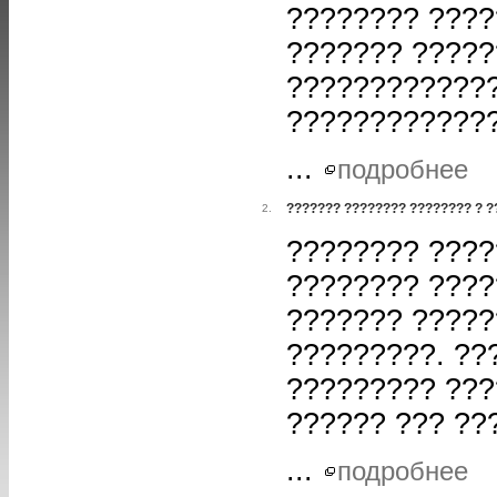
???????? ????
??????? ?????
?????????????
?????????????
...
подробнее
??????? ???????? ???????? ? ?
2.
???????? ????
???????? ????
??????? ?????
?????????. ??
????????? ???
?????? ??? ??
...
подробнее