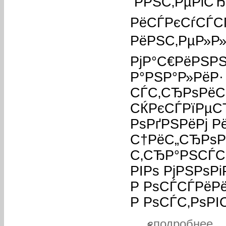
РРЅС‚РµРіС
РёСЃРєСѓСЃС
РёРЅС‚РµР»Р»Р
РјР°С€РёРЅРЅ
Р°РЅР°Р»РёР
СЃС‚СЂРѕРё
СЌРєСЃРїРµСЂ
РѕРґРЅРёРј 
С†РёС„СЂРѕ
С‚СЂР°РЅСЃС
РІРѕ РјРЅРѕ
Р РѕСЃСЃРёР
Р РѕСЃС‚РѕРІ
...
подробнее