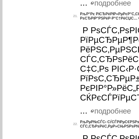
...
подробнее
РљР°Рє РїСЂРёРІР»РµРєР°С‚С
21.
РѕСЂРіР°РЅРёР·Р°С†РёСЏС… С
Р РѕСЃС‚РѕР
РїРµСЂРµР¶Р
РёРЅС‚РµРЅСЃ
СЃС‚СЂРѕРёС
С‡С‚Рѕ РІС‹Р
РїРѕС‚СЂРµР
РєРІР°Р»РёС
СЌРєСЃРїРµС
...
подробнее
РљРµР№СЃС‹ СѓСЃРїРµС€РЅРѕ
22.
СЃС‚СЂРѕРёС‚РµР»СЊРЅРѕР№ С
Р РѕСЃС‚РѕР