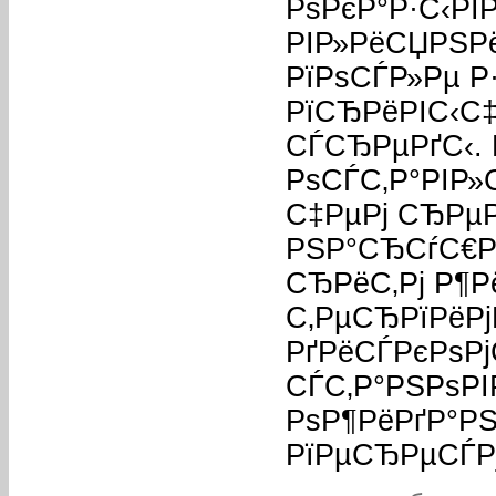
РѕРєР°Р·С‹РІ
РІР»РёСЏРЅР
РїРѕСЃР»Рµ 
РїСЂРёРІС‹С‡
СЃСЂРµРґС‹.
РѕСЃС‚Р°РІР»
С‡РµРј СЂРµР
РЅР°СЂСѓС€Р
СЂРёС‚Рј Р¶
С‚РµСЂРїРёР
РґРёСЃРєРѕРј
СЃС‚Р°РЅРѕР
РѕР¶РёРґР°Р
РїРµСЂРµСЃР