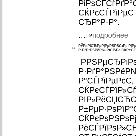
РіРѕСЃСѓРґР
СЌРєСЃРїРµСЂ
СЂР°Р·Р°.
...
подробнее
РЎРѕРІСЂРµРјРµРЅРЅС‹Рµ РјР
14.
Р·РґР°РЅРёР№ РїСЂРё СЌРєСЃ
Р­РЅРµСЂРіР
Р·РґР°РЅРёР
Р°СЃРїРµРєС‚
СЌРєСЃРїР»Сѓ
РІР»РёСЏСЋС
Р±РµР·РѕРїР
СЌРєРѕРЅРѕР
РёСЃРїРѕР»С