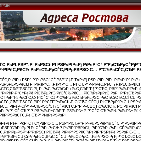
ИРМЫ
ЃС‚РѕРІ-РЅР°-Р”РѕРЅСѓ РІ РЅРѕРІРѕРј РіРѕРґСѓ РїРµСЂРµСЃРјР
Р·РІРёС‚РёСЋ РѕР±С‰РµСЃС‚РІРµРЅРЅС‹С… РїСЂРѕСЃС‚СЂР°РЅ
ѕСЃС‚РѕРІРµ-РЅР°-Р”РѕРЅСѓ СЃ РЅР°С‡Р°Р»РѕРј РЅРѕРІРѕРіРѕ РіРѕРґР° Р
јРµРЅРµРЅРёСЏ РІ РїРѕРґС…РѕРґР°С… Рє СЂР°Р·РІРёС‚РёСЋ РѕР±С‰РµС
ѕСЃС‚СЂР°РЅСЃС‚РІ, РєРѕС‚РѕСЂС‹Рµ РѕС‚СЂР°Р¶Р°СЋС‚ РЅР°РєРѕРїР»Рµ
°Р»РёР·Р°С†РёРё РїСЂРµРґС‹РґСѓС‰РёС… РїСЂРѕРµРєС‚РѕРІ. Р“РѕСЂРѕР
µС†РёР°Р»РёСЃС‚С‹ РІСЃС‘ С‡Р°С‰Рµ РѕСЂРёРµРЅС‚РёСЂСѓСЋС‚СЃСЏ РЅР
ѕСЃС‚СЂР°РЅСЃС‚РІР° РёСЃРїРѕР»СЊР·СѓСЋС‚СЃСЏ РІ СЂРµР°Р»СЊРЅРѕР
РёС… РІРёР·СѓР°Р»СЊРЅСѓСЋ СЃРѕСЃС‚Р°РІР»СЏСЋС‰СѓСЋ. Р­С‚Рѕ РѕСЃР
ЂРѕРґР° СЃ СЂР°Р·РЅРѕРѕР±СЂР°Р·РЅРѕР№ Р·Р°СЃС‚СЂРѕР№РєРѕР№ Рё С
‚РёРІРЅРѕСЃС‚Рё СЂР°Р№РѕРЅРѕРІ.
ЅРёРј РёР· РєР»СЋС‡РµРІС‹С… РЅР°РїСЂР°РІР»РµРЅРёР№ СЃС‚Р°РЅРѕРІР
µРЅР°СЂРёРµРІ РёСЃРїРѕР»СЊР·РѕРІР°РЅРёСЏ РїР°СЂРєРѕРІ, СЃРєРІРµС
ЃС‚РѕРІРµ-РЅР°-Р”РѕРЅСѓ РїСЂРё РїР»Р°РЅРёСЂРѕРІР°РЅРёРё РЅРѕРІС‹С
ёРјР°РЅРёСЏ СѓРґРµР»СЏРµС‚СЃСЏ РїРµС€РµС…РѕРґРЅС‹Рј РјР°СЂС€СЂСѓС‚