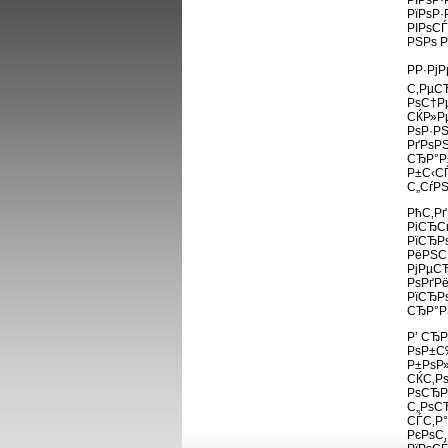
РІРѕР
РїРѕР
РІРѕС
РЅРѕ 
РР·Р
С‚РµСЂ
РѕС†Р
СЌР»Р
РѕР·РЅ
РґРѕР
СЂР°Р
Р±С‹С
С„СѓР
РћС‚Р
РіСЂСѓ
РїСЂР
РёРЅС
РјРµС
РѕРґРё
РїСЂР
СЂР°Р
Р’ СЂ
РѕР±С
Р±РѕР
СЌС‚Р
РѕСЂР
С„РѕСЂ
СЃС‚Р
РєРѕС