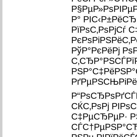
Р§РµР»РѕРІРµ
Р° РІС‹Р±РёСЂ
РїРѕС‚РѕРјСѓ 
РєРѕРіРЅРёС‚Р
РўР°РєРёРј Рѕ
С‚СЂР°РЅСЃРї
РЅР°С‡РёРЅР°
РґРµРЅСЊРіРё,
Р“РѕСЂРѕРґСЃ
СЌС‚РѕРј РІРѕ
С‡РµСЂРµР· Р
СЃС†РµРЅР°СЂР