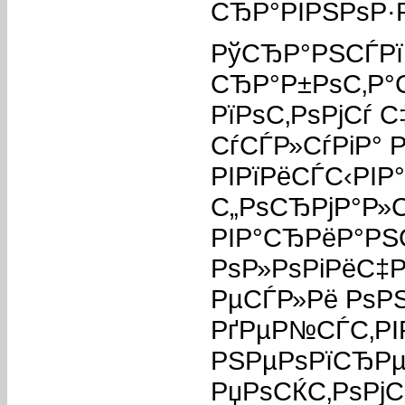
СЂР°РІРЅРѕР·
РўСЂР°РЅСЃРї
СЂР°Р±РѕС‚Р°
РїРѕС‚РѕРјСѓ 
СѓСЃР»СѓРіР° 
РІРїРёСЃС‹РІР
С„РѕСЂРјР°Р»
РІР°СЂРёР°РЅС
РѕР»РѕРіРёС‡
РµСЃР»Рё РѕР
РґРµР№СЃС‚РІ
РЅРµРѕРїСЂРµ
РџРѕСЌС‚РѕРј