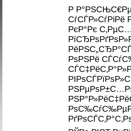
Р Р°РЅСЊС€Рµ
СѓСЃР»СѓРіРё
РєР°Рє С‚РµС
РїСЂРѕРґРѕР»
РёРЅС„СЂР°СЃ
РѕРЅРё СЃСѓС‰
СЃС‡РёС‚Р°Р»Р
РІРѕСЃРїРѕР»
РЅРµРѕР±С…РѕР
РЅР°Р»РёС‡РёС
РѕС‰СѓС‰РµР
РґРѕСЃС‚Р°С‚Р