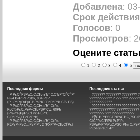
Добавлена
: 03
Срок действия
Голосов
: 0
Просмотров
: 
Оцените стать
1
2
3
4
5
Последние фирмы
Последние статьи
Р РѕСЃРЅРµС„С‚СЊ вЂ” С‚СЂР°СЃСЃР°
??????? ???????? ???????? ?
Рњ4 В«Р”РѕРЅВ», 934 РєРј
???????????? ? ??? ??? ?????
(РњРёР»Р»РµСЂРѕРІСЃРєРёР№ СЂ-РЅ)
????????????
Р РѕСЃРЅРµС„С‚СЊ вЂ” СѓР».
??????? ???????? ???????? ?
РџСЂРѕС„РёР»СЊРЅР°СЏ, 60Рђ
?????????????? ???????????? 
(РљР°РјРµРЅСЃРє-РЁР°С…
???????? ??? ????????????
С‚РёРЅСЃРєРёР№)
РўСЂР°РЅСЃРїРѕСЂС‚РЅС‹Р
Р РѕСЃРЅРµС„С‚СЊ вЂ” СѓР».
СѓСЃР»СѓРіРё РєР°Рє
РЁРѕР»РѕС…РѕРІР°, 2 (РЎР°Р»СЊСЃРє)
РЅРµР·Р°РјРµС‚РЅС‹Р№ С„Рё
РІС‹Р±РѕСЂР°