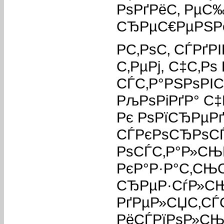
РѕРґРёС‚ РµС‰
СЂРµС€РµРЅР
Р­С‚РѕС‚ СЃРґ
С‚РµРј, С‡С‚Р
СЃС‚Р°РЅРѕРІС
РљРѕРіРґР° С‡
Рє РѕРїСЂРµР
СЃРєРѕСЂРѕСЃС
РѕСЃС‚Р°Р»СЊ
РєР°Р·Р°С‚СЊ
СЂРµР·СѓР»СЊ
РґРµР»СЏС‚СЃ
РёСЃРїРѕР»СЊ