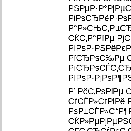
РЅРµР·Р°РјРµС
РіРѕСЂРёР·РѕР
Р°Р»СЊС‚РµСЂ
СЌС‚Р°РїРµ Рј
РІРѕР·РЅРёРєР
РїСЂРѕС‰Рµ С
РїСЂРѕСЃС‚СЂ
РІРѕР·РјРѕР¶Р
Р’ РёС‚РѕРіРµ
СѓСЃР»СѓРіРё
РѕР±СЃР»СѓР¶
СЌР»РµРјРµРЅ
СЃС‚СЂСѓРєС‚